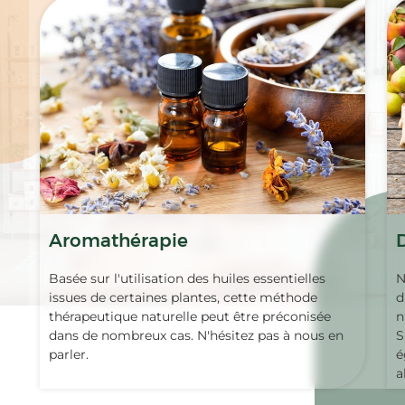
Aromathérapie
Basée sur l'utilisation des huiles essentielles
N
issues de certaines plantes, cette méthode
d
thérapeutique naturelle peut être préconisée
n
dans de nombreux cas. N'hésitez pas à nous en
S
parler.
é
a