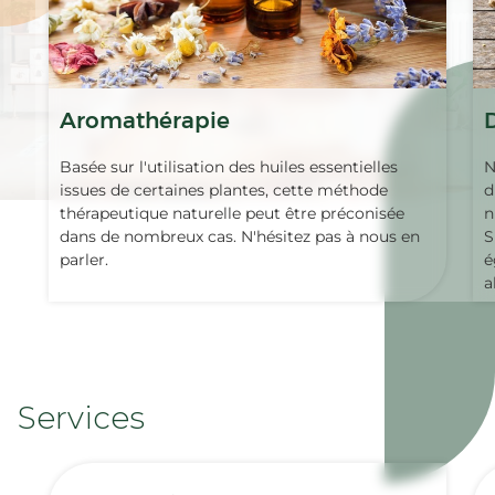
Aromathérapie
Basée sur l'utilisation des huiles essentielles
N
issues de certaines plantes, cette méthode
d
thérapeutique naturelle peut être préconisée
n
dans de nombreux cas. N'hésitez pas à nous en
S
parler.
é
a
Services