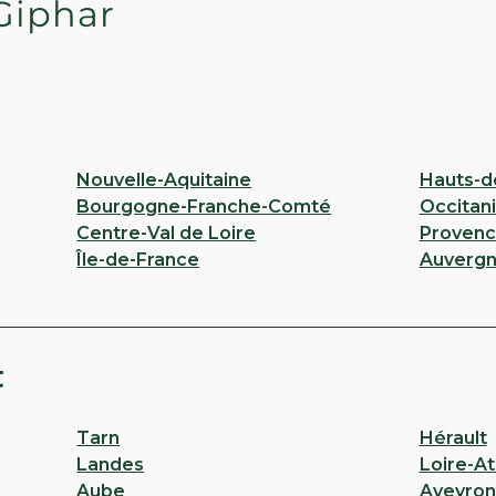
Giphar
Nouvelle-Aquitaine
Hauts-d
Bourgogne-Franche-Comté
Occitan
Centre-Val de Loire
Provenc
Île-de-France
Auvergn
t
Tarn
Hérault
Landes
Loire-At
Aube
Aveyron