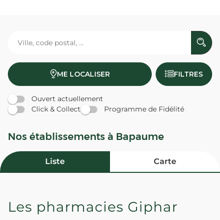
ME LOCALISER
FILTRES
Ouvert actuellement
Click & Collect
Programme de Fidélité
Nos établissements à Bapaume
Liste
Carte
Les pharmacies Giphar
PHARMACIE CENTRALE -