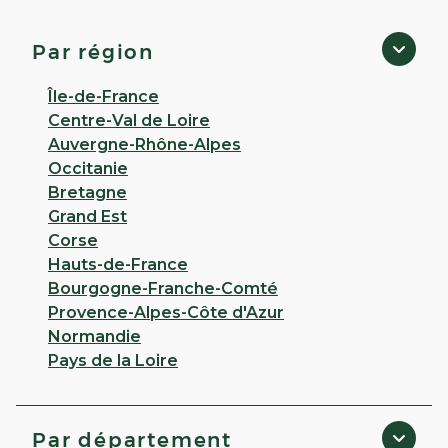
Bapaume
3,8
26 avis
Par région
Ouvert
de 08:30 à 12:15 puis de 14:00 à 19:00
4 RUE DE PERONNE 62450 Bapaume
Île-de-France
Centre-Val de Loire
Appeler
Auvergne-Rhône-Alpes
Occitanie
PLUS D'INFO
ITINÉRAIRE
Bretagne
Grand Est
CHOISIR CETTE PHARMACIE
Corse
Hauts-de-France
Bourgogne-Franche-Comté
VOIR PLUS
Provence-Alpes-Côte d'Azur
Normandie
Pays de la Loire
Par département