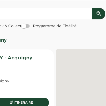
ck & Collect
Programme de Fidélité
gny
 - Acquigny
0
uigny
ITINÉRAIRE