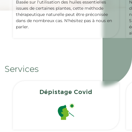
Basée sur l'utilisation des huiles essentielles
N
issues de certaines plantes, cette méthode
d
thérapeutique naturelle peut être préconisée
n
dans de nombreux cas. N'hésitez pas à nous en
S
parler.
é
a
Services
Dépistage Covid