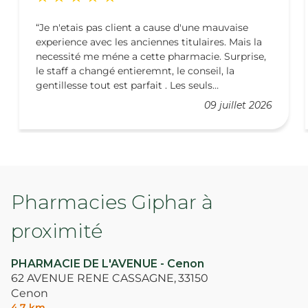
Je n'etais pas client a cause d'une mauvaise
experience avec les anciennes titulaires. Mais la
necessité me méne a cette pharmacie. Surprise,
le staff a changé entieremnt, le conseil, la
gentillesse tout est parfait . Les seuls
commentaires negatifs que j'ai lu se portent sur
09 juillet 2026
le monde et le temps d'attente; mais si il y a du
monde c'est que les gens reviennent car satisfait.
Et il faut etre logique, à la pharmacie ont veut
tous etre ecouté au mieux pour repartir avec le
meilleur traitement. Alors je prefere attendre un
peu et etre pris en compte et conseillé que
Pharmacies Giphar à
expedié avec un traitement inadapté pour passer
au patient suivant.
proximité
PHARMACIE DE L'AVENUE - Cenon
62 AVENUE RENE CASSAGNE,
33150
Cenon
4,7 km