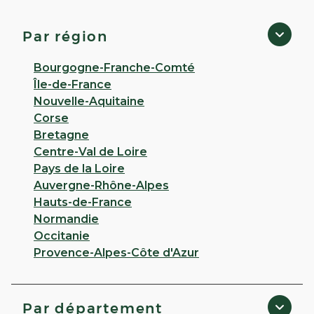
3,8
36 avis
Fermé
· Ouvre à 08:30
Par région
145 ROUTE De Dax 40180 Hinx
Bourgogne-Franche-Comté
Appeler
Île-de-France
Nouvelle-Aquitaine
PLUS D'INFO
ITINÉRAIRE
Corse
Bretagne
CHOISIR CETTE PHARMACIE
Centre-Val de Loire
Pays de la Loire
Auvergne-Rhône-Alpes
VOIR PLUS
Hauts-de-France
Normandie
Occitanie
Provence-Alpes-Côte d'Azur
Par département