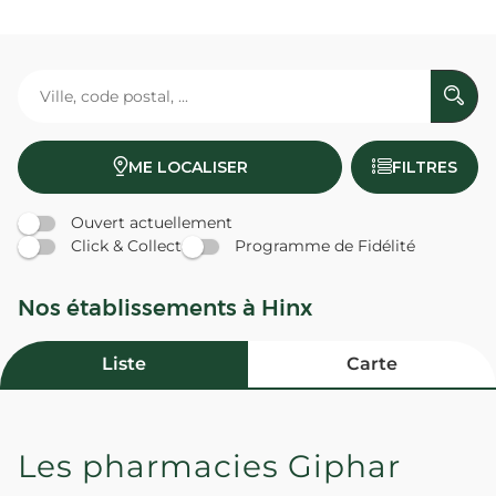
ME LOCALISER
FILTRES
Ouvert actuellement
Click & Collect
Programme de Fidélité
Nos établissements à Hinx
Liste
Carte
Les pharmacies Giphar
PHARMACIE DE L'ADOUR - Hinx