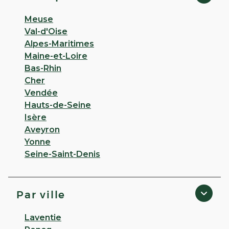
Meuse
Val-d'Oise
Alpes-Maritimes
Maine-et-Loire
Bas-Rhin
Cher
Vendée
Hauts-de-Seine
Isère
Aveyron
Yonne
Seine-Saint-Denis
Par ville
Laventie