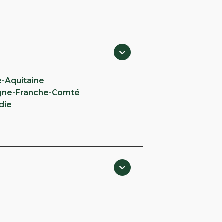
e-Aquitaine
gne-Franche-Comté
die