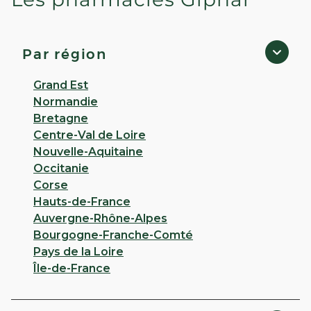
PHARMACIE LOIRE ET COTEAUX
- Rochefort-Sur-Loire
5,0
6 avis
Par région
Fermé
· Ouvre à 09:00
14 PLACE SAINTE-CROIX 49190 Rochefort Sur Loire
Grand Est
Normandie
Appeler
Bretagne
Centre-Val de Loire
PLUS D'INFO
ITINÉRAIRE
Nouvelle-Aquitaine
Occitanie
CHOISIR CETTE PHARMACIE
Corse
Hauts-de-France
Auvergne-Rhône-Alpes
VOIR PLUS
Bourgogne-Franche-Comté
Pays de la Loire
Île-de-France