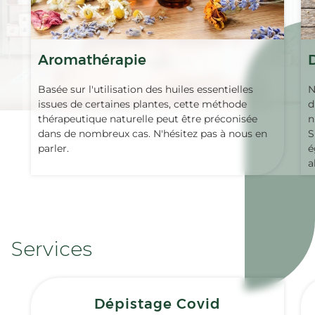
Aromathérapie
Basée sur l'utilisation des huiles essentielles
N
issues de certaines plantes, cette méthode
d
thérapeutique naturelle peut être préconisée
n
dans de nombreux cas. N'hésitez pas à nous en
S
parler.
é
a
Services
Dépistage Covid