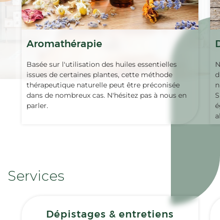
Aromathérapie
Basée sur l'utilisation des huiles essentielles
N
issues de certaines plantes, cette méthode
d
thérapeutique naturelle peut être préconisée
n
dans de nombreux cas. N'hésitez pas à nous en
S
parler.
é
a
Services
Dépistages & entretiens