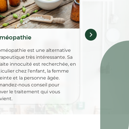
gamme complèt
pour guérir, soul
maladies animale
méopathie
oméopathie est une alternative
rapeutique très intéressante. Sa
faite innocuité est recherchée, en
iculier chez l'enfant, la femme
einte et la personne âgée.
andez-nous conseil pour
uver le traitement qui vous
vient.