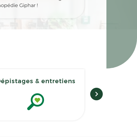
hopédie Giphar !
épistages & entretiens
Livraison