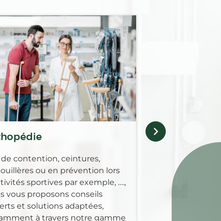
Oncologie
Votre pharmaci
dans le suivi de v
N'hésitez pas à 
en savoir plus.
thopédie
 de contention, ceintures,
ouillères ou en prévention lors
tivités sportives par exemple, ….,
s vous proposons conseils
erts et solutions adaptées,
amment à travers notre gamme