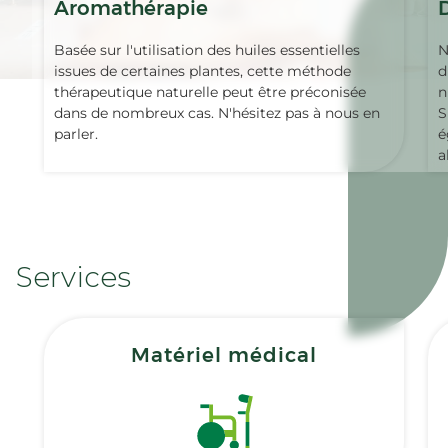
Aromathérapie
Basée sur l'utilisation des huiles essentielles
N
issues de certaines plantes, cette méthode
d
thérapeutique naturelle peut être préconisée
n
dans de nombreux cas. N'hésitez pas à nous en
S
parler.
é
a
Services
Matériel médical