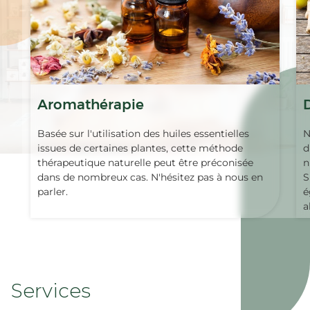
Aromathérapie
Basée sur l'utilisation des huiles essentielles
N
issues de certaines plantes, cette méthode
d
thérapeutique naturelle peut être préconisée
n
dans de nombreux cas. N'hésitez pas à nous en
S
parler.
é
a
Services