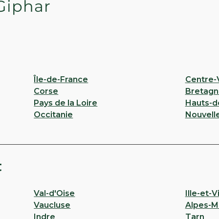
Giphar
Île-de-France
Centre-V
Corse
Bretagn
Pays de la Loire
Hauts-d
Occitanie
Nouvell
t
Val-d'Oise
Ille-et-V
Vaucluse
Alpes-M
Indre
Tarn