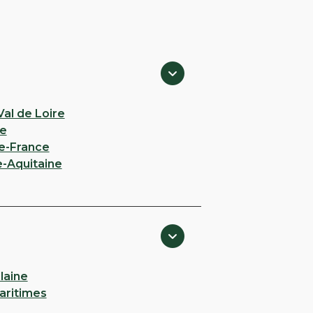
al de Loire
e
e-France
e-Aquitaine
ilaine
aritimes