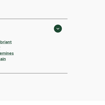
briant
y
emines
ain