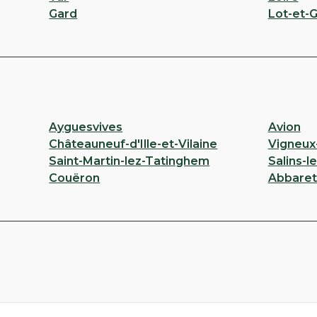
Gard
Lot-et-
Ayguesvives
Avion
Châteauneuf-d'Ille-et-Vilaine
Vigneux
Saint-Martin-lez-Tatinghem
Salins-l
Couëron
Abbaret