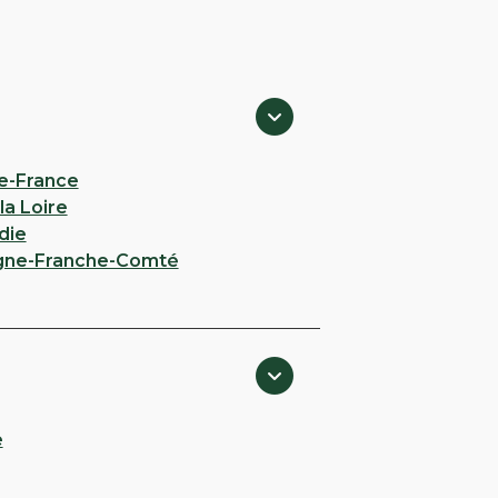
e-France
la Loire
die
gne-Franche-Comté
e