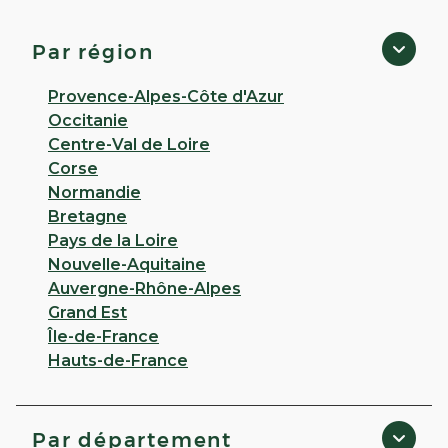
Click & Collect disponible
4,4
68 avis
Par région
Ouvert
de 09:00 à 12:30 puis de 14:00 à 19:00
Provence-Alpes-Côte d'Azur
17 ter route nationale 45130 Saint-Ay
Occitanie
Appeler
Centre-Val de Loire
Corse
PLUS D'INFO
ITINÉRAIRE
Normandie
Bretagne
CHOISIR CETTE PHARMACIE
Pays de la Loire
Nouvelle-Aquitaine
RÉSERVER EN LIGNE
Auvergne-Rhône-Alpes
Grand Est
Île-de-France
VOIR PLUS
Hauts-de-France
Par département