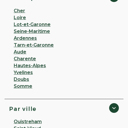
Cher
Loire
Lot-et-Garonne
Seine-Maritime
Ardennes
Tarn-et-Garonne
Aude
Charente
Hautes-Alpes
Yvelines
Doubs
Somme
Par ville
Ouistreham