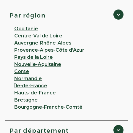
En Ferrain
4,5
45 avis
Par région
Fermé
· Ouvre le 10 août à 09:00
281 RUE DE TOURCOING 59960 Neuville En Ferrain
Occitanie
Centre-Val de Loire
Appeler
Auvergne-Rhône-Alpes
Provence-Alpes-Côte d'Azur
PLUS D'INFO
ITINÉRAIRE
Pays de la Loire
Nouvelle-Aquitaine
CHOISIR CETTE PHARMACIE
Corse
Normandie
Île-de-France
VOIR PLUS
Hauts-de-France
Bretagne
Bourgogne-Franche-Comté
Par département