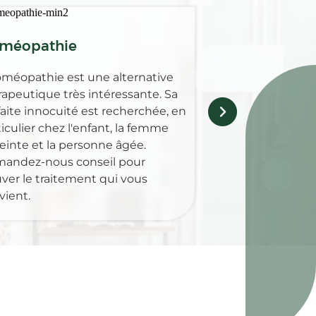
Médicaments 
méopathie
Retrouvez au sei
oméopathie est une alternative
Pharmacie des co
rapeutique très intéressante. Sa
gamme complèt
faite innocuité est recherchée, en
pour guérir, soul
iculier chez l'enfant, la femme
maladies animale
einte et la personne âgée.
andez-nous conseil pour
uver le traitement qui vous
vient.