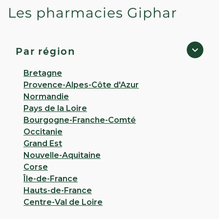
Les pharmacies Giphar
PHARMACIE DU TERNOIS - St
Pol Sur Ternoise
4,6
41 avis
Par région
Fermé
· Ouvre à 09:00
28 PLACE DU GENERAL LECLERC 62130 St Pol Sur
Bretagne
Ternoise
Provence-Alpes-Côte d'Azur
Normandie
Appeler
Pays de la Loire
Bourgogne-Franche-Comté
PLUS D'INFO
ITINÉRAIRE
Occitanie
Grand Est
CHOISIR CETTE PHARMACIE
Nouvelle-Aquitaine
Corse
Île-de-France
VOIR PLUS
Hauts-de-France
Centre-Val de Loire