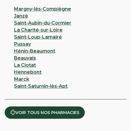
Margny-lès-Compiègne
Janzé
Saint-Aubin-du-Cormier
La Charité-sur-Loire
Saint-Loup-Lamairé
Pussay
Hénin-Beaumont
Beauvais
La Ciotat
Hennebont
Marck
Saint-Saturnin-lès-Apt
VOIR TOUS NOS PHARMACIES