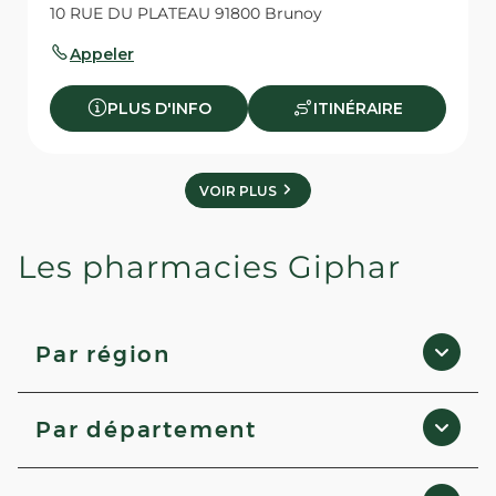
10 RUE DU PLATEAU 91800 Brunoy
Appeler
PLUS D'INFO
ITINÉRAIRE
VOIR PLUS
Les pharmacies Giphar
Par région
Provence-Alpes-Côte d'Azur
Par département
Pays de la Loire
Auvergne-Rhône-Alpes
Côtes-d'Armor
Hauts-de-France