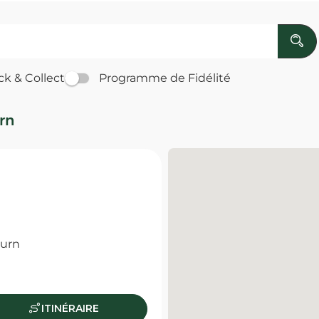
ck & Collect
Programme de Fidélité
rn
ourn
ITINÉRAIRE