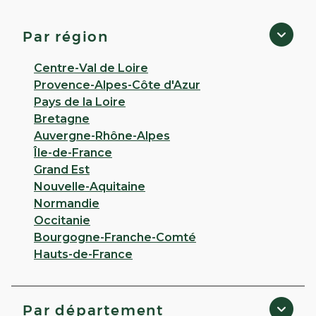
Quetigny
Click & Collect disponible
Par région
4,0
40 avis
Centre-Val de Loire
Fermé
· Ouvre le 10 août à 09:00
Provence-Alpes-Côte d'Azur
2 PLACE CENTRALE ROGER REMOND 21800
Pays de la Loire
Quetigny
Bretagne
Appeler
Auvergne-Rhône-Alpes
Île-de-France
PLUS D'INFO
ITINÉRAIRE
Grand Est
Nouvelle-Aquitaine
CHOISIR CETTE PHARMACIE
Normandie
Occitanie
RÉSERVER EN LIGNE
Bourgogne-Franche-Comté
Hauts-de-France
VOIR PLUS
Par département