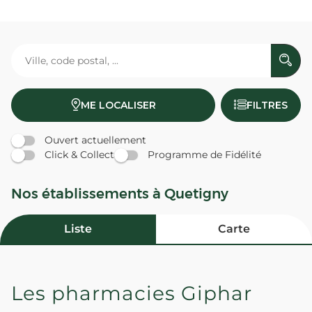
ME LOCALISER
FILTRES
Ouvert actuellement
Click & Collect
Programme de Fidélité
Nos établissements à Quetigny
Liste
Carte
Les pharmacies Giphar
PHARMACIE DES COUSIS -