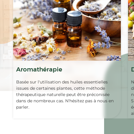
Aromathérapie
Basée sur l'utilisation des huiles essentielles
N
issues de certaines plantes, cette méthode
d
thérapeutique naturelle peut être préconisée
n
dans de nombreux cas. N'hésitez pas à nous en
S
parler.
é
a