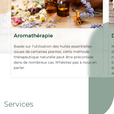
Aromathérapie
Basée sur l'utilisation des huiles essentielles
N
issues de certaines plantes, cette méthode
d
thérapeutique naturelle peut être préconisée
n
dans de nombreux cas. N'hésitez pas à nous en
S
parler.
é
a
Services