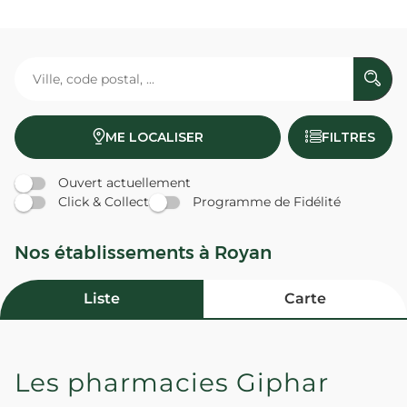
ME LOCALISER
FILTRES
Ouvert actuellement
Click & Collect
Programme de Fidélité
Nos établissements à Royan
Liste
Carte
Les pharmacies Giphar
Nouvelle Pharmacie du Fief