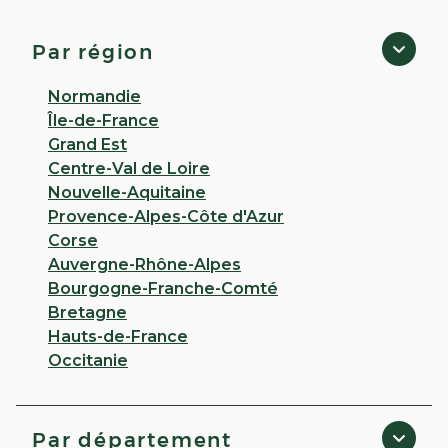
65 AVENIE DANIEL HEDDE 17200 Royan
Appeler
Par région
PLUS D'INFO
ITINÉRAIRE
Normandie
Île-de-France
CHOISIR CETTE PHARMACIE
Grand Est
Centre-Val de Loire
Nouvelle-Aquitaine
VOIR PLUS
Provence-Alpes-Côte d'Azur
Corse
Auvergne-Rhône-Alpes
Bourgogne-Franche-Comté
Bretagne
Hauts-de-France
Occitanie
Par département