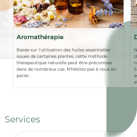
Aromathérapie
Basée sur l'utilisation des huiles essentielles
N
issues de certaines plantes, cette méthode
d
thérapeutique naturelle peut être préconisée
n
dans de nombreux cas. N'hésitez pas à nous en
S
parler.
é
a
Services