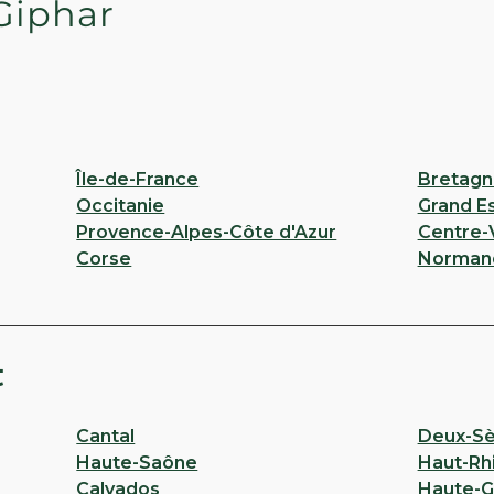
Giphar
Île-de-France
Bretagn
Occitanie
Grand E
Provence-Alpes-Côte d'Azur
Centre-V
Corse
Norman
t
Cantal
Deux-Sè
Haute-Saône
Haut-Rh
Calvados
Haute-G