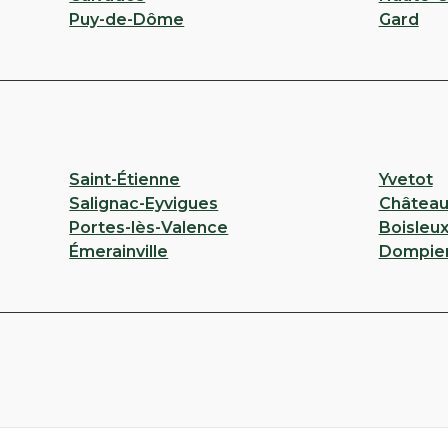
Puy-de-Dôme
Gard
Saint-Étienne
Yvetot
Salignac-Eyvigues
Château
Portes-lès-Valence
Boisleu
Émerainville
Dompier