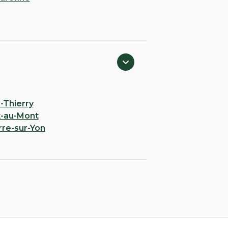
-Thierry
x-au-Mont
re-sur-Yon