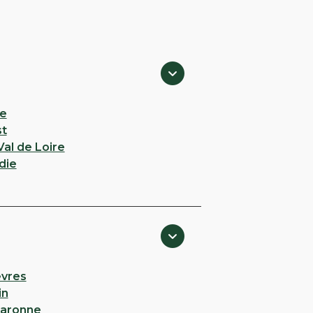
e
st
al de Loire
die
vres
in
aronne