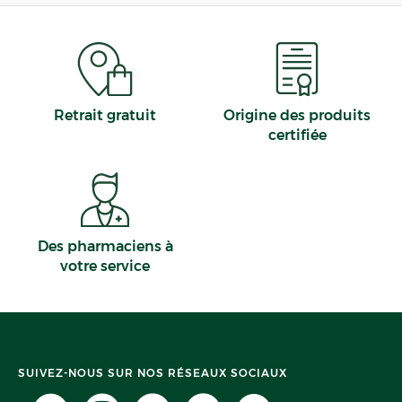
Yvelines
Grand Est
Versailles
Somme
Provence-Alpes-Côte d'Azur
Méteren
Rhône
Mothern
Cantal
Raismes
Pyrénées-Atlantiques
Castelmoron-sur-Lot
Retrait gratuit
Origine des produits
Saint-Memmie
certifiée
Saint-Ouen-sur-Seine
Des pharmaciens à
votre service
SUIVEZ-NOUS SUR NOS RÉSEAUX SOCIAUX