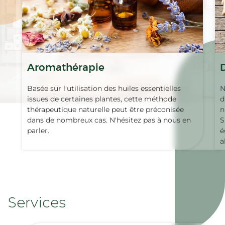
Aromathérapie
Basée sur l'utilisation des huiles essentielles
N
issues de certaines plantes, cette méthode
d
thérapeutique naturelle peut être préconisée
n
dans de nombreux cas. N'hésitez pas à nous en
S
parler.
é
a
Services