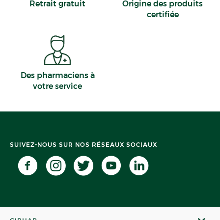
Retrait gratuit
Origine des produits
certifiée
PHARMACIE DELALANDE LE
DANTEC - Paris 11
4,7
29 avis
Des pharmaciens à
votre service
Fermé
· Ouvre le 10 août à 09:00
130 AVENUE PARMENTIER 75011 Paris
Appeler
PLUS D'INFO
ITINÉRAIRE
SUIVEZ-NOUS SUR NOS RÉSEAUX SOCIAUX
CHOISIR CETTE PHARMACIE
PHARMACIE DES ANTIQUAIRES -