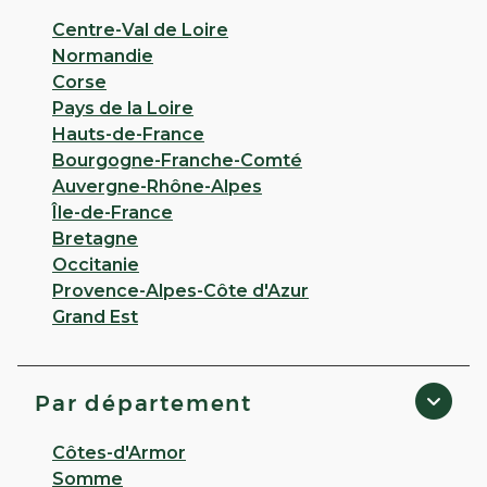
Appeler
Centre-Val de Loire
Normandie
PLUS D'INFO
ITINÉRAIRE
Corse
Pays de la Loire
CHOISIR CETTE PHARMACIE
Hauts-de-France
Bourgogne-Franche-Comté
Auvergne-Rhône-Alpes
Coopérative Giphar
Île-de-France
Bretagne
4,2
10 avis
Occitanie
Fermé
· Ouvre le 10 août à 09:00
Provence-Alpes-Côte d'Azur
38 bis rue du fer à Moulin 75005 Paris
Grand Est
Appeler
Par département
PLUS D'INFO
ITINÉRAIRE
Côtes-d'Armor
Somme