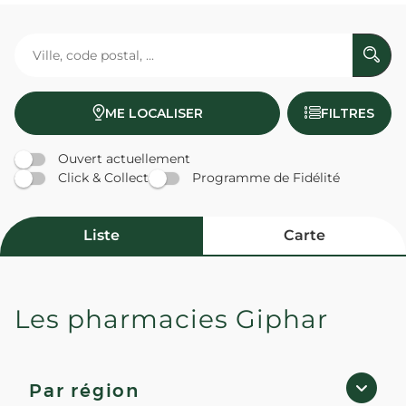
ME LOCALISER
FILTRES
Ouvert actuellement
Click & Collect
Programme de Fidélité
Liste
Carte
Les pharmacies Giphar
PHARMACIE ODEON - Paris 06
Fermé
· Ouvre demain à 10:00
97 BOULEVARD ST GERMAIN 75006 Paris
Par région