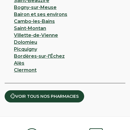
Saint-Beauzire
Bogny-sur-Meuse
Bairon et ses environs
Cambo-les-Bains
Saint-Montan
Villette-de-Vienne
Dolomieu
Picquigny
Bordères-sur-l'Échez
Alès
Clermont
VOIR TOUS NOS PHARMACIES