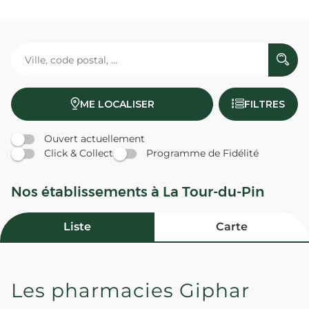
ME LOCALISER
FILTRES
Ouvert actuellement
Click & Collect
Programme de Fidélité
Nos établissements à La Tour-du-Pin
Liste
Carte
Les pharmacies Giphar
PHARMACIE GUILLET - La Tour-