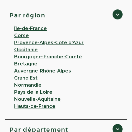
Du-Pin
Click & Collect disponible
Par région
4,6
134 avis
Île-de-France
Fermé
· Ouvre à 08:30
Corse
47 boulevard victor hugo 38110 La Tour-Du-Pin
Provence-Alpes-Côte d'Azur
Occitanie
Appeler
Bourgogne-Franche-Comté
Bretagne
PLUS D'INFO
ITINÉRAIRE
Auvergne-Rhône-Alpes
CHOISIR CETTE PHARMACIE
Grand Est
Normandie
RÉSERVER EN LIGNE
Pays de la Loire
Nouvelle-Aquitaine
Hauts-de-France
VOIR PLUS
Par département