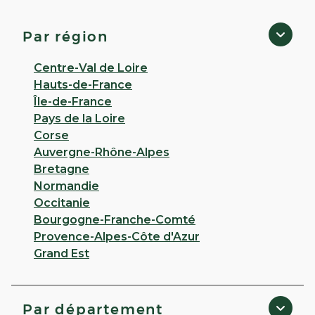
Les-Mines
4,6
22 avis
Par région
Fermé
· Ouvre à 14:00
58 RUE CASIMIR BEUGNET 62160 Bully Les Mines
Centre-Val de Loire
Hauts-de-France
Appeler
Île-de-France
Pays de la Loire
PLUS D'INFO
ITINÉRAIRE
Corse
Auvergne-Rhône-Alpes
CHOISIR CETTE PHARMACIE
Bretagne
Normandie
Occitanie
VOIR PLUS
Bourgogne-Franche-Comté
Provence-Alpes-Côte d'Azur
Grand Est
Par département