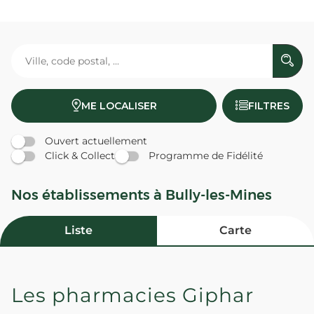
ME LOCALISER
FILTRES
Ouvert actuellement
Click & Collect
Programme de Fidélité
Nos établissements à Bully-les-Mines
Liste
Carte
Les pharmacies Giphar
PHARMACIE MABILLE - Bully-