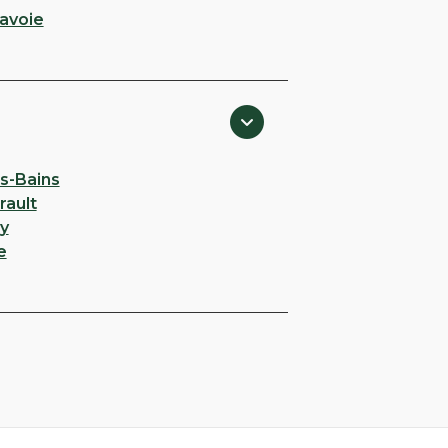
avoie
es-Bains
rault
y
e