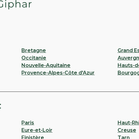
Giphar
Bretagne
Grand E
Occitanie
Auvergn
Nouvelle-Aquitaine
Hauts-d
Provence-Alpes-Côte d'Azur
Bourgo
t
Paris
Haut-Rh
Eure-et-Loir
Creuse
Finistère
Tarn