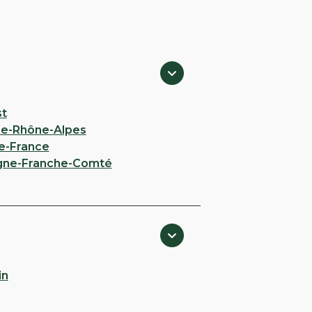
st
e-Rhône-Alpes
e-France
gne-Franche-Comté
in