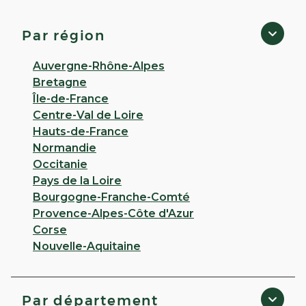
Lilas
3,9
45 avis
Par région
Ferme bientôt
19:30 • Ouvre demain à 09:00
2 BOULEVARD DE LA LIBERTE 93260 Les Lilas
Auvergne-Rhône-Alpes
Bretagne
Appeler
Île-de-France
Centre-Val de Loire
PLUS D'INFO
ITINÉRAIRE
Hauts-de-France
Normandie
CHOISIR CETTE PHARMACIE
Occitanie
Pays de la Loire
Bourgogne-Franche-Comté
VOIR PLUS
Provence-Alpes-Côte d'Azur
Corse
Nouvelle-Aquitaine
Par département