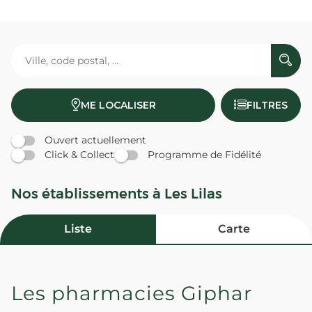
ME LOCALISER
FILTRES
Ouvert actuellement
Click & Collect
Programme de Fidélité
Nos établissements à Les Lilas
Liste
Carte
Les pharmacies Giphar
PHARMACIE DU METRO - Les