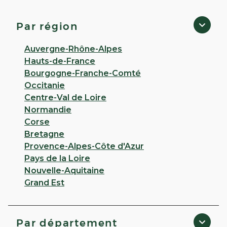
Évrecy
4,5
54 avis
Par région
Fermé
· Ouvre à 09:00
34 Rue Camille Blaisot 14210 Évrecy
Auvergne-Rhône-Alpes
Hauts-de-France
Appeler
Bourgogne-Franche-Comté
Occitanie
PLUS D'INFO
ITINÉRAIRE
Centre-Val de Loire
Normandie
CHOISIR CETTE PHARMACIE
Corse
Bretagne
Provence-Alpes-Côte d'Azur
VOIR PLUS
Pays de la Loire
Nouvelle-Aquitaine
Grand Est
Par département