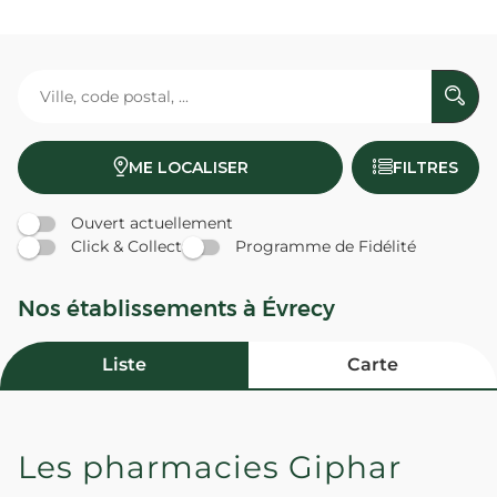
ME LOCALISER
FILTRES
Ouvert actuellement
Click & Collect
Programme de Fidélité
Nos établissements à Évrecy
Liste
Carte
Les pharmacies Giphar
PHARMACIE DES MOULINS -