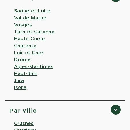
Saône-et-Loire
Val-de-Marne
Vosges
Tarn-et-Garonne
Haute-Corse
Charente
Loir-et-Cher
Drôme
Alpes-Maritimes
Haut-Rhin
Jura
Isère
Par ville
Crusnes