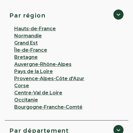
D'HOMME - Eu
4,6
41 avis
Par région
Fermé
· Ouvre à 08:30
2 rue du maréchal foch 76260 Eu
Hauts-de-France
Normandie
Appeler
Grand Est
Île-de-France
PLUS D'INFO
ITINÉRAIRE
Bretagne
Auvergne-Rhône-Alpes
CHOISIR CETTE PHARMACIE
Pays de la Loire
Provence-Alpes-Côte d'Azur
Corse
VOIR PLUS
Centre-Val de Loire
Occitanie
Bourgogne-Franche-Comté
Par département