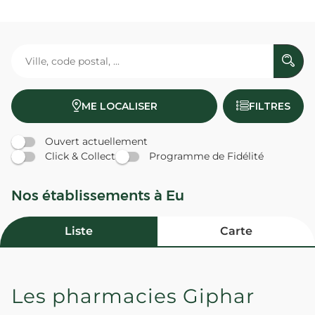
ME LOCALISER
FILTRES
Ouvert actuellement
Click & Collect
Programme de Fidélité
Nos établissements à Eu
Liste
Carte
Les pharmacies Giphar
PHARMACIE DE LA TETE