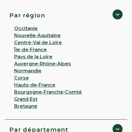
3,6
31 avis
Fermé
· Ouvre à 14:00
Par région
15 RUE CHARLES DE GAULLE 53810 Change
Occitanie
Appeler
Nouvelle-Aquitaine
Centre-Val de Loire
PLUS D'INFO
ITINÉRAIRE
Île-de-France
Pays de la Loire
CHOISIR CETTE PHARMACIE
Auvergne-Rhône-Alpes
Normandie
Corse
VOIR PLUS
Hauts-de-France
Bourgogne-Franche-Comté
Grand Est
Bretagne
Par département