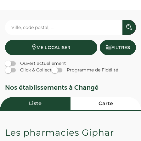
ME LOCALISER
FILTRES
Ouvert actuellement
Click & Collect
Programme de Fidélité
Nos établissements à Changé
Liste
Carte
Les pharmacies Giphar
PHARMACIE PINCON - Change