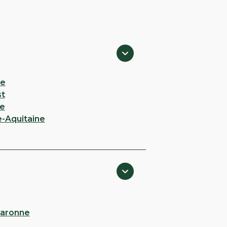
ie
st
e
e-Aquitaine
aronne