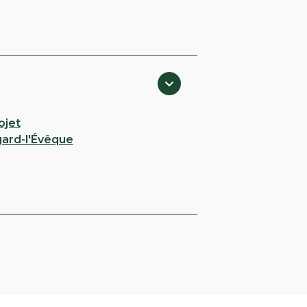
ojet
ard-l'Évêque