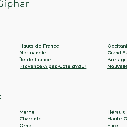
Giphar
Hauts-de-France
Occitan
Normandie
Grand E
Île-de-France
Bretagn
Provence-Alpes-Côte d'Azur
Nouvell
t
Marne
Hérault
Charente
Haute-G
Orne
Eure