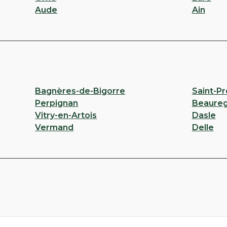
Aude
Ain
Bagnères-de-Bigorre
Saint-Pr
Perpignan
Beaureg
Vitry-en-Artois
Dasle
Vermand
Delle