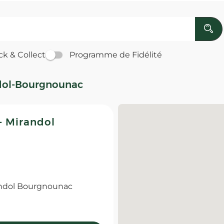
ck & Collect
Programme de Fidélité
dol-Bourgnounac
 Mirandol
ndol Bourgnounac