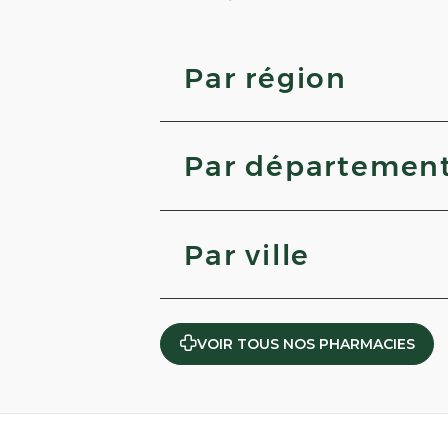
Par région
Occitanie
Nouvelle-Aquitaine
Par départemen
Grand Est
Auvergne-Rhône-Alpes
Aisne
Haut-Rhin
Par ville
Corrèze
Nord
Jonquières
Flixecourt
VOIR TOUS NOS PHARMACIES
Méounes-lès-Montrieux
Senlis