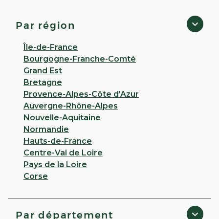
GUIERS
4,1
11 avis
Par région
Fermé
· Ouvre à 08:45
ZA CHAMP PERROUD 38380 Entre Deux Guiers
Île-de-France
Bourgogne-Franche-Comté
Appeler
Grand Est
Bretagne
PLUS D'INFO
ITINÉRAIRE
Provence-Alpes-Côte d'Azur
Auvergne-Rhône-Alpes
CHOISIR CETTE PHARMACIE
Nouvelle-Aquitaine
Normandie
Hauts-de-France
VOIR PLUS
Centre-Val de Loire
Pays de la Loire
Corse
Par département