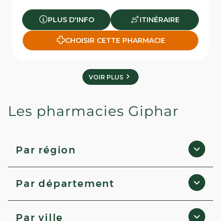
PLUS D'INFO
ITINÉRAIRE
CHOISIR CETTE PHARMACIE
VOIR PLUS
Les pharmacies Giphar
Par région
Nouvelle-Aquitaine
Par département
Hauts-de-France
Normandie
Loir-et-Cher
Pays de la Loire
Par ville
Eure
Bretagne