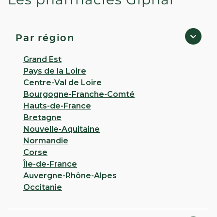
PHARMACIE CAROLE BEAUJARD
- Rivedoux-Plage
3,0
21 avis
Par région
Fermé
· Ouvre à 09:00
200 RUE JULES FERRY 17940 Rivedoux Plage
Grand Est
Pays de la Loire
Appeler
Centre-Val de Loire
Bourgogne-Franche-Comté
PLUS D'INFO
ITINÉRAIRE
Hauts-de-France
Bretagne
CHOISIR CETTE PHARMACIE
Nouvelle-Aquitaine
Normandie
Corse
VOIR PLUS
Île-de-France
Auvergne-Rhône-Alpes
Occitanie