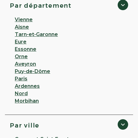
Par département
Vienne
Aisne
Tarn-et-Garonne
Eure
Essonne
Orne
Aveyron
Puy-de-Dôme
Paris
Ardennes
Nord
Morbihan
Par ville