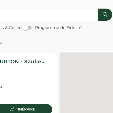
ck & Collect
Programme de Fidélité
u
RTON - Saulieu
u
ITINÉRAIRE