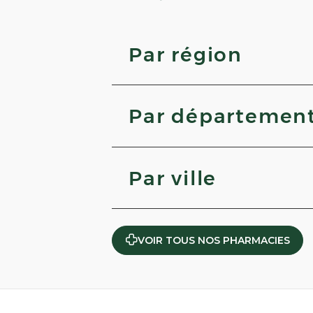
Par région
Nouvelle-Aquitaine
Corse
Par départemen
Centre-Val de Loire
Grand Est
Gard
Yvelines
Par ville
Meuse
Cher
Waziers
Verrières
VOIR TOUS NOS PHARMACIES
Saint-Varent
Nanterre