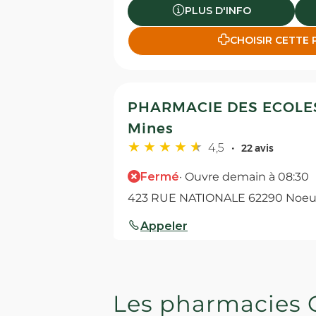
PLUS D'INFO
CHOISIR CETTE
PHARMACIE DES ECOLES 
Mines
4,5
22 avis
Fermé
· Ouvre demain à 08:30
423 RUE NATIONALE 62290 Noeu
Appeler
PLUS D'INFO
CHOISIR CETTE
Les pharmacies 