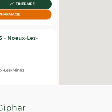
ITINÉRAIRE
 PHARMACIE
- Noeux-Les-
x-Les-Mines
ITINÉRAIRE
 PHARMACIE
Giphar