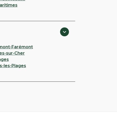
aritimes
mont-Farémont
es-sur-Cher
nges
s-les-Plages