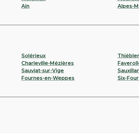
Ain
Alpes-M
Solérieux
Thiéble
Charleville-Mézières
Faveroll
Sauviat-sur-Vige
Sauxilla
Fournes-en-Weppes
Six-Four