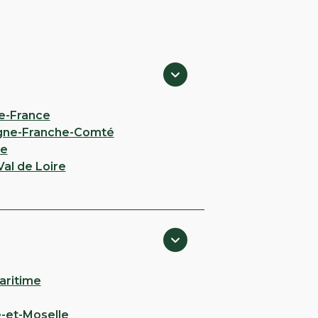
e-France
gne-Franche-Comté
ie
al de Loire
aritime
-et-Moselle